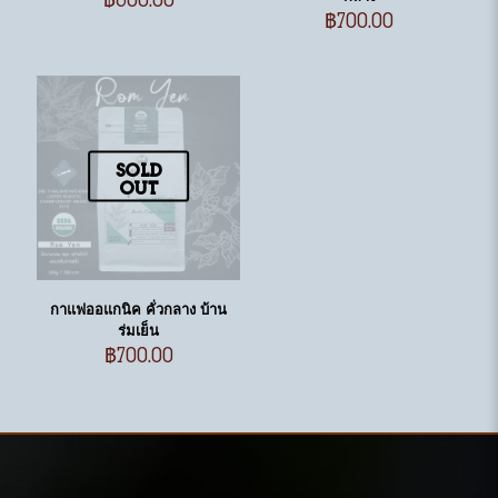
฿
700.00
Sold
out
กาแฟออแกนิค คั่วกลาง บ้าน
ร่มเย็น
฿
700.00