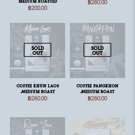
medium roasted
฿
280.00
฿
200.00
Sold
Sold
out
out
Coffee Khun Laos
Coffee Pangkhon
Medium Roast
Medium Roast
฿
280.00
฿
280.00