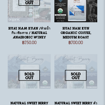
out
HUAI NAM KUAN /ห้วยน้ำ
Huai Nam Kun
กืน เชียงราย / Natural
Organic Coffee,
Anaerobic Winey
medium roast
฿
750.00
฿
700.00
Sold
Sold
out
out
Natural Sweet berry
Natural Sweet berry คั่ว