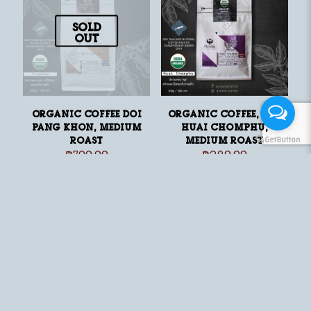
Sold
out
Organic Coffee Doi
Organic Coffee, Doi
Pang Khon, medium
Huai Chomphu,
roast
medium roast
฿
700.00
฿
280.00
Sold
Sold
out
out