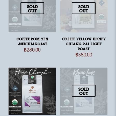
Sold
Sold
out
out
Coffee Rom Yen
Coffee Yellow Honey
Medium Roast
Chiang Rai Light
฿
280.00
Roast
฿
380.00
Sold
out