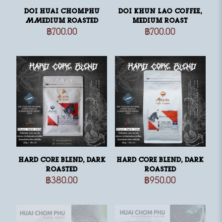
Doi Huai Chomphu
Doi Khun Lao Coffee,
MMedium Roasted
medium roast
฿
700.00
฿
700.00
Hard Core Blend, dark
Hard Core Blend, dark
roasted
roasted
฿
380.00
฿
950.00