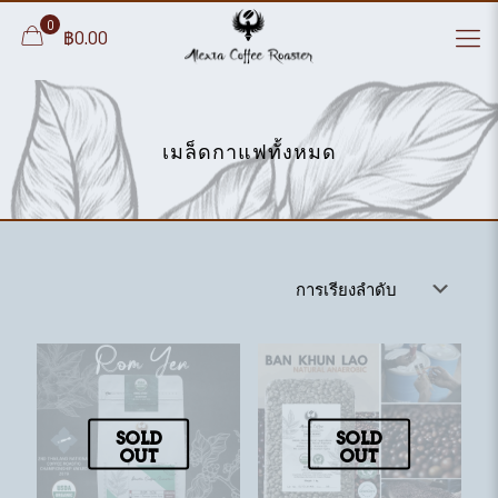
0
฿0.00
เมล็ดกาแฟทั้งหมด
Sold
Sold
out
out