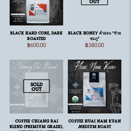
out
Black Hard Core, dark
Black Honey คั่วอ่อน “ห้วย
roasted
ชมภู”
฿
600.00
฿
380.00
Sold
out
Coffee Chiang Rai
Coffee Huai Nam Kuan
Blend (Premium Grade),
Medium Roast