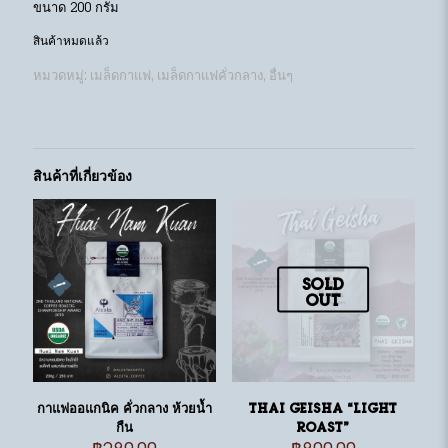
ขนาด 200 กรัม
สินค้าหมดแล้ว
หมวดหมู่:
เมล็ดกาแฟ
,
เมล็ดกาแฟคั่วกลาง
,
อื่นๆ
สินค้าที่เกี่ยวข้อง
Sold
out
กาแฟออแกนิค คั่วกลาง ห้วยน้ำ
Thai Geisha “Light
กืน
Roast”
฿
280.00
฿
800.00